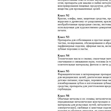
огня; препараты для закалки и пайки металл
консервирования пищевых продуктов; дубил
вещества для промышленных целей.
Класс N2
Краски, олифы, лаки; защитные средства, п
коррозии и древесину от разрушения; крася
необработанные природные смолы; листовы
используемые для художественно-декорати
печати.
Класс N3
Препараты для отбеливания и прочие вещест
чистки, полирования, обезжиривания и абра
парфюмерные изделия, эфирные масла, косме
зубные порошки и пасты.
Класс N4
Технические масла и смазки; смазочные мат
смачивания и связывания пыли; топлива (в 
осветительные материалы; фитили и свечи д
Класс N5
Фармацевтические и ветеринарные препарат
для медицинских целей; диетические вещест
детское питание; пластыри, перевязочные м
пломбирования зубов и изготовления зубны
средства; препараты для уничтожения вре
гербициды.
Класс N6
Обычные металлы и их сплавы; металлическ
передвижные металлические конструкции и 
материалы для рельсовых путей; металличес
электрические]; скобяные и замочные издели
изделия из обычных металлов, не относящие