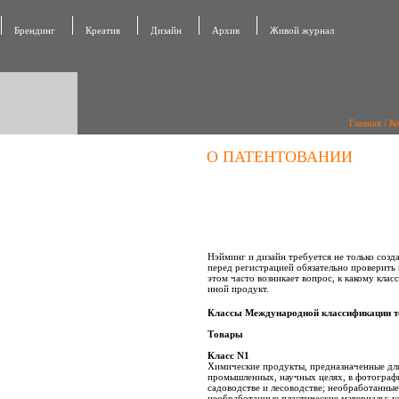
Брендинг
Креатив
Дизайн
Архив
Живой журнал
Главная
/
К
О ПАТЕНТОВАНИИ
Нэйминг и дизайн требуется не только созда
перед регистрацией обязательно проверить
этом часто возникает вопрос, к какому кла
иной продукт.
Классы Международной классификации т
Товары
Класс N1
Химические продукты, предназначенные для
промышленных, научных целях, в фотографи
садоводстве и лесоводстве; необработанные
необработанные пластические материалы; у