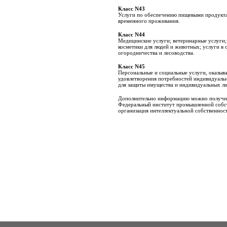
Класс N43
Услуги по обеспечению пищевыми продукта
временного проживания.
Класс N44
Медицинские услуги; ветеринарные услуги; 
косметики для людей и животных; услуги в о
огородничества и лесоводства.
Класс N45
Персональные и социальные услуги, оказыв
удовлетворения потребностей индивидуаль
для защиты имущества и индивидуальных ли
Дополнительно информацию можно получит
Федеральный институт промышленной собс
организация интеллектуальной собственнос