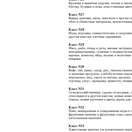
Кружева и вышитые изделия, тесьма и ленты
блочки, булавки и иглы; искусственные цвет
Класс N27
Ковры, циновки, маты, линолеум и прочие п
обои и обивочные материалы, нетекстильны
Класс N28
Игры, игрушки; гимнастические и спортивн
другим классам; елочные украшения.
Класс N29
Мясо, рыба, птица и дичь; мясные экстракт
консервированные, сушеные и подвергнутые
варенье, компоты; яйца, молоко и молочные
пищевые.
Класс N30
Кофе, чай, какао, сахар, рис, тапиока (манио
и зерновые продукты, хлебобулочные издели
мороженое; мед, сироп из патоки; дрожжи, 
горчица; уксус, приправы; пряности; пищев
Класс N31
Сельскохозяйственные, садово-огородные, л
относящиеся к другим классам; живые живо
семена, живые растения и цветы; корма для
Класс N32
Пиво; минеральные и газированные воды и 
фруктовые напитки и фруктовые соки; сиро
изготовления напитков.
Класс N33
Алкогольные напитки (за исключением пива)