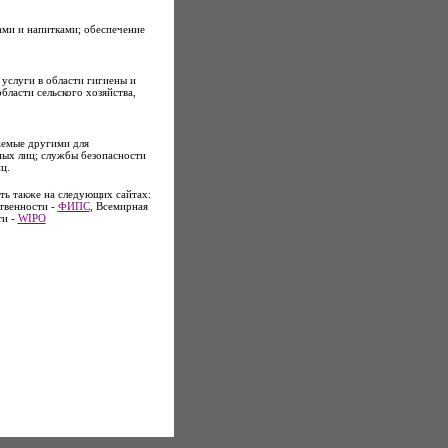
ми и напитками; обеспечение
услуги в области гигиены и
бласти сельского хозяйства,
аемые другими для
ных лиц; службы безопасности
ц.
ь также на следующих сайтах:
твенности -
ФИПС
, Всемирная
ти -
WIPO