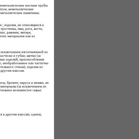
неметаллические жесткие трубы
итум; неметаллические
металлические памятники.
п.; изделия, не относящиеся к
тростника, ивы, рога, кости,
пах, раковин, янтаря,
этих материалов или из
а исключением изготовленной из
асчески и губки; щетки (за
ных изделий; приспособления
е; необработанное или частично
ельного стекла); изделия из
 другим классам.
есы, брезент, паруса и мешки, не
 материалы (за исключением из
стильное волокнистое сырье.
я к другим классам; одеяла,