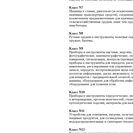
Класс N7
Машины и станки; двигатели (за исключени
наземных транспортных средств); соединени
исключением предназначенных для наземных
сельскохозяйственные орудия, иные чем ор
инкубаторы.
Класс N8
Ручные орудия и инструменты; ножевые изд
оружие; бритвы.
Класс N9
Приборы и инструменты научные, морские, 
фотографические, кинематографические, опт
измерения, сигнализации, контроля (проверк
приборы и инструменты для передачи, расп
накопления, регулирования или управления 
записи, передачи, воспроизведения звука и
носители информации, диски звукозаписи; 
для аппаратов с предварительной оплатой; 
машины, оборудование для обработки инфо
оборудование для тушения огня.
Класс N10
Приборы и инструменты хирургические, ме
и ветеринарные; протезы конечностей, глазн
ортопедические изделия; материалы для на
Класс N11
Устройства для освещения, нагрева, получе
пищевых продуктов, для охлаждения, сушки
водораспределительные и санитарно-технич
Класс N12