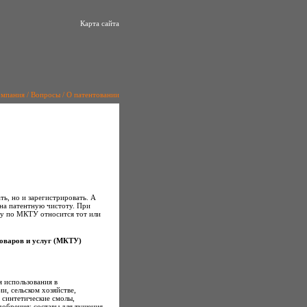
Карта сайта
омпания
/
Вопросы
/
О патентовании
ть, но и зарегистрировать. А
 на патентную чистоту. При
ссу по МКТУ относится тот или
оваров и услуг (МКТУ)
 использования в
и, сельском хозяйстве,
 синтетические смолы,
добрения; составы для тушения