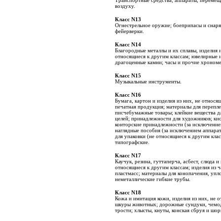
Транспортные средства; аппараты, перемещ
воздуху.
Класс N13
Огнестрельное оружие; боеприпасы и снаря
фейерверки.
Класс N14
Благородные металлы и их сплавы, изделия и
относящиеся к другим классам; ювелирные и
драгоценные камни; часы и прочие хроном
Класс N15
Музыкальные инструменты.
Класс N16
Бумага, картон и изделия из них, не относя
печатная продукция; материалы для перепл
писчебумажные товары; клейкие вещества д
целей; принадлежности для художников; к
конторские принадлежности (за исключение
наглядные пособия (за исключением аппара
для упаковки (не относящиеся к другим кла
типографские.
Класс N17
Каучук, резина, гуттаперча, асбест, слюда и
относящиеся к другим классам; изделия из
пластмасс; материалы для конопачения, упл
неметаллические гибкие трубы.
Класс N18
Кожа и имитация кожи, изделия из них, не о
шкуры животных; дорожные сундуки, чемод
трости; хлысты, кнуты, конская сбруя и шор