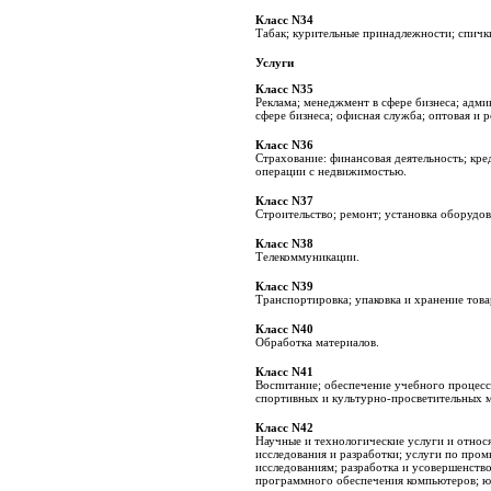
Класс N34
Табак; курительные принадлежности; спичк
Услуги
Класс N35
Реклама; менеджмент в сфере бизнеса; адми
сфере бизнеса; офисная служба; оптовая и р
Класс N36
Страхование: финансовая деятельность; кр
операции с недвижимостью.
Класс N37
Строительство; ремонт; установка оборудов
Класс N38
Телекоммуникации.
Класс N39
Транспортировка; упаковка и хранение това
Класс N40
Обработка материалов.
Класс N41
Воспитание; обеспечение учебного процесса
спортивных и культурно-просветительных 
Класс N42
Научные и технологические услуги и относ
исследования и разработки; услуги по про
исследованиям; разработка и усовершенство
программного обеспечения компьютеров; ю