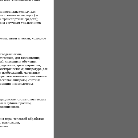
ем предназначенных для
я и элементы передач (за
 транспортных средств);
удия с ручным управлением;
елия; вилки и ложки; холодное
геодезические,
ические, для взвешивания,
и), спасания и обучения;
ределения, трансформации,
электричеством; аппаратура для
ли изображений; магнитные
торговые автоматы и механизмы
кассовые аппараты, счетные
рмации и компьютеры;
дицинские, стоматологические
ые и зубные протезы;
ложения швов.
ния пара, тепловой обработки
, вентиляции,
еские.