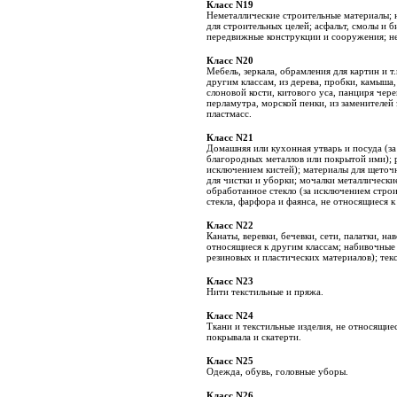
Класс N19
Неметаллические строительные материалы; 
для строительных целей; асфальт, смолы и б
передвижные конструкции и сооружения; не
Класс N20
Мебель, зеркала, обрамления для картин и т.
другим классам, из дерева, пробки, камыша, 
слоновой кости, китового уса, панциря чере
перламутра, морской пенки, из заменителей 
пластмасс.
Класс N21
Домашняя или кухонная утварь и посуда (з
благородных металлов или покрытой ими); р
исключением кистей); материалы для щеточ
для чистки и уборки; мочалки металлически
обработанное стекло (за исключением строит
стекла, фарфора и фаянса, не относящиеся к
Класс N22
Канаты, веревки, бечевки, сети, палатки, нав
относящиеся к другим классам; набивочные
резиновых и пластических материалов); тек
Класс N23
Нити текстильные и пряжа.
Класс N24
Ткани и текстильные изделия, не относящиес
покрывала и скатерти.
Класс N25
Одежда, обувь, головные уборы.
Класс N26