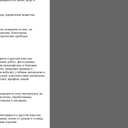
ающиеся по земле, воде и
ды; взрывчатые вещества;
ли покрытия из них, не
зделия, бижутерия,
етрические приборы.
щиеся к другим классам;
етных работ; фотоснимки;
ля канцелярских и бытовых
исти; пишущие машины и
м мебели); учебные материалы и
туры); пластмассовые материалы
ссам); шрифты; клише
 изделия из этих материалов, не
 частично обработанных
отнения и изоляции;
тносящиеся к другим классам;
аны; зонты от дождя и солнца,
ные изделия.