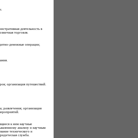
и.
нистративная деятельность в
озничная торговля.
едитно-денежные операции;
ания.
ров; организация путешествий.
; развлечения; организация
мероприятий.
ящиеся к ним научные
мышленному анализу и научным
вание технического и
ридическая служба.