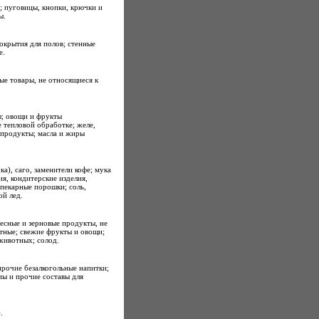
; пуговицы, кнопки, крючки и
ы.
окрытия для полов; стенные
е.
ые товары, не относящиеся к
ы; овощи и фрукты
 тепловой обработке; желе,
 продукты; масла и жиры
ка), саго, заменители кофе; мука
я, кондитерские изделия,
пекарные порошки; соль,
ой лед.
есные и зерновые продукты, не
тные; свежие фрукты и овощи;
 животных; солод.
прочие безалкогольные напитки;
пы и прочие составы для
.