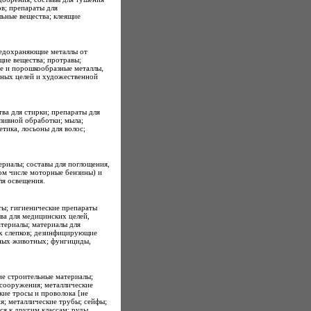
ов; препараты для
ьные вещества; клеящие
редохраняющие металлы от
щие вещества; протравы;
е и порошкообразные металлы,
вных целей и художественной
ва для стирки; препараты для
зивной обработки; мыла;
тика, лосьоны для волос;
ериалы; составы для поглощения,
том числе моторные бензины) и
ля освещения.
ы; гигиенические препараты
ва для медицинских целей,
атериалы; материалы для
х слепков; дезинфицирующие
дных животных; фунгициды,
ие строительные материалы;
сооружения; металлические
кие тросы и проволока [не
я; металлические трубы; сейфы;
ся к другим классам; руды.